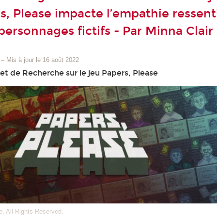
s, Please impacte l’empathie ressent
personnages fictifs - Par Minna Clair
–
Mis à jour le 16 août 2022
 et de Recherche sur le jeu Papers, Please
. All Rights Reserved.