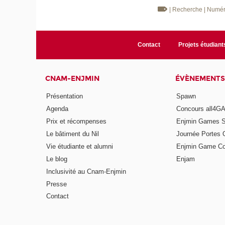
| Recherche
| Numé
Contact
Projets étudiant
CNAM-ENJMIN
ÉVÈNEMENTS
Présentation
Spawn
Agenda
Concours all4
Prix et récompenses
Enjmin Games 
Le bâtiment du Nil
Journée Portes 
Vie étudiante et alumni
Enjmin Game Co
Le blog
Enjam
Inclusivité au Cnam-Enjmin
Presse
Contact