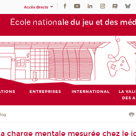
Accès directs
École nation
ale du jeu et des mé
TIONS
ENTREPRISES
INTERNATIONAL
LA VAL
DES 
blog
 charge mentale mesurée chez le j