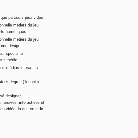
ique parcours jeux vidéo
onnelle métiers du jeu
rts numériques
onnelle métiers du jeu
game design
ur spécialité
multimédia
el, médias interactifs
x
ter's degree (Taught in
sé designer
mersives, interactives et
eu vidéo, la culture et la