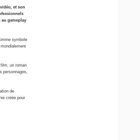
vidéo, et son
ofessionnels
rée au gameplay
é comme symbole
te mondialement
 film, un roman
es personnages,
ation de
nie créée pour