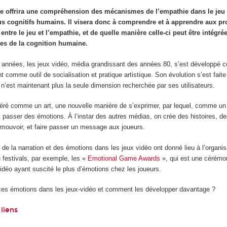
he offrira une compréhension des mécanismes de l’empathie dans le jeu 
us cognitifs humains. Il visera donc à comprendre et à apprendre aux pr
 entre le jeu et l’empathie, et de quelle manière celle-ci peut être intég
ites de la cognition humaine.
s années, les jeux vidéo, média grandissant des années 80, s’est développ
t comme outil de socialisation et pratique artistique. Son évolution s’est fai
 n’est maintenant plus la seule dimension recherchée par ses utilisateurs.
déré comme un art, une nouvelle manière de s’exprimer, par lequel, comme un
t passer des émotions. À l’instar des autres médias, on crée des histoires, d
émouvoir, et faire passer un message aux joueurs.
e la narration et des émotions dans les jeux vidéo ont donné lieu à l’organis
festivals, par exemple, les «
Emotional Game Awards
», qui est une cérémo
idéo ayant suscité le plus d’émotions chez les joueurs.
 ces émotions dans les jeux-vidéo et comment les développer davantage ?
liens