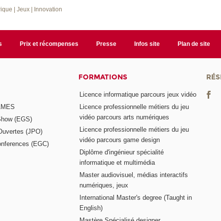
rique
| Jeux
| Innovation
s
Prix et récompenses
Presse
Infos site
Plan de site
FORMATIONS
RÉS
Licence informatique parcours jeux vidéo
GAMES
Licence professionnelle métiers du jeu
vidéo parcours arts numériques
Show (EGS)
Licence professionnelle métiers du jeu
Ouvertes (JPO)
vidéo parcours game design
nferences (EGC)
Diplôme d'ingénieur spécialité
informatique et multimédia
Master audiovisuel, médias interactifs
numériques, jeux
International Master's degree (Taught in
English)
Mastère Spécialisé designer