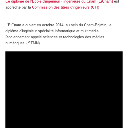
Ce diplôme de l’École d'ingénieur · ingénieure du Cnam (EiCnam)
est
accrédité par la
Commission des titres d'ingénieurs (CTI)
L'EiCnam a ouvert en octobre 2014, au sein du Cnam-Enjmin, le
diplôme d'ingénieur spécialité informatique et multimédia
(anciennement appelé sciences et technologies des médias
numériques - STMN).