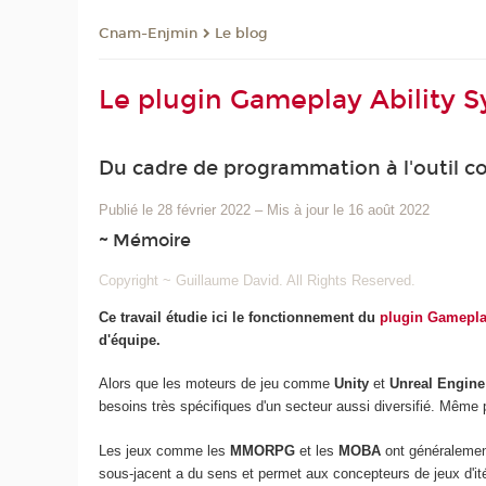
Cnam-Enjmin
Le blog
Le plugin Gameplay Ability S
Du cadre de programmation à l'outil c
Publié le 28 février 2022
–
Mis à jour le 16 août 2022
~ Mémoire
Copyright ~ Guillaume David. All Rights Reserved.
Ce travail étudie ici le fonctionnement du
plugin Gamepla
d'équipe.
Alors que les moteurs de jeu comme
Unity
et
Unreal Engine
besoins très spécifiques d'un secteur aussi diversifié. Même po
Les jeux comme les
MMORPG
et les
MOBA
ont généralemen
sous-jacent a du sens et permet aux concepteurs de jeux d'it