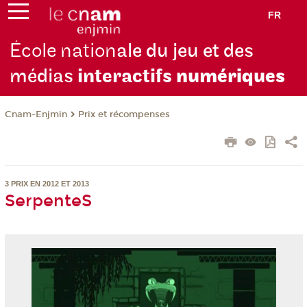
FR
École nation
ale du jeu et des
médias
interactifs
numériques
Cnam-Enjmin
Prix et récompenses
3 PRIX EN 2012 ET 2013
SerpenteS