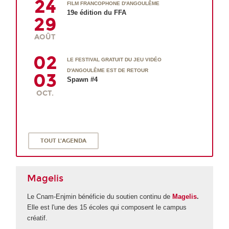
24
FILM FRANCOPHONE D'ANGOULÊME
19e édition du FFA
29
AOÛT
02
LE FESTIVAL GRATUIT DU JEU VIDÉO
D'ANGOULÊME EST DE RETOUR
03
Spawn #4
OCT.
TOUT L'AGENDA
Magelis
Le Cnam-Enjmin bénéficie du soutien continu de
Magelis
.
Elle est l'une des 15 écoles qui composent le campus
créatif.