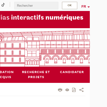
FR
dias
interactifs
numériques
IDATION
RECHERCHE ET
CANDIDATER
ACQUIS
PROJETS