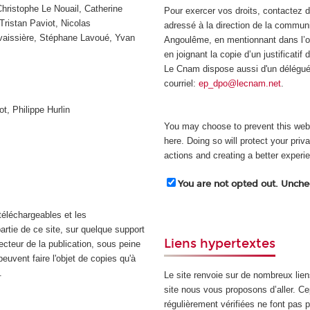
ristophe Le Nouail, Catherine
Pour exercer vos droits, contactez d'
Tristan Paviot, Nicolas
adressé à la direction de la commu
avaissière, Stéphane Lavoué, Yvan
Angoulême, en mentionnant dans l’ob
en joignant la copie d’un justificatif
Le Cnam dispose aussi d'un délégué
courriel:
ep_dpo@lecnam.net
.
t, Philippe Hurlin
You may choose to prevent this webs
here. Doing so will protect your priv
actions and creating a better experi
You are not opted out. Unchec
téléchargeables et les
artie de ce site, sur quelque support
Liens hypertextes
recteur de la publication, sous peine
peuvent faire l'objet de copies qu'à
.
Le site renvoie sur de nombreux lie
site nous vous proposons d’aller. C
régulièrement vérifiées ne font pas p