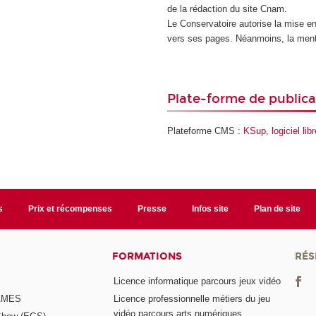
de la rédaction du site Cnam.
Le Conservatoire autorise la mise en
vers ses pages. Néanmoins, la ment
Plate-forme de publica
Plateforme CMS :
KSup, logiciel li
s
Prix et récompenses
Presse
Infos site
Plan de site
FORMATIONS
RÉS
Licence informatique parcours jeux vidéo
GAMES
Licence professionnelle métiers du jeu
vidéo parcours arts numériques