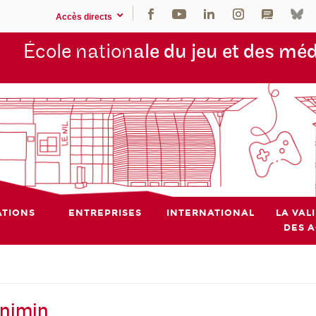
Accès directs
École nation
ale du jeu et des mé
TIONS
ENTREPRISES
INTERNATIONAL
LA VAL
DES 
Enjmin