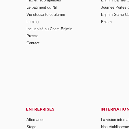
Prix et récompenses
Enjmin Games 
Le bâtiment du Nil
Journée Portes 
Vie étudiante et alumni
Enjmin Game Co
Le blog
Enjam
Inclusivité au Cnam-Enjmin
Presse
Contact
ENTREPRISES
INTERNATIO
Alternance
La vision intern
Stage
Nos établisseme