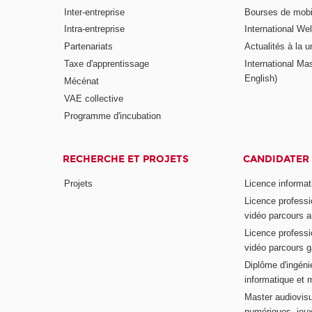
Inter-entreprise
Bourses de mobil
Intra-entreprise
International W
Partenariats
Actualités à la u
Taxe d'apprentissage
International Mas
English)
Mécénat
VAE collective
Programme d'incubation
RECHERCHE ET PROJETS
CANDIDATER
Projets
Licence informat
Licence professi
vidéo parcours a
Licence professi
vidéo parcours 
Diplôme d'ingénie
informatique et 
Master audiovisu
numériques, jeu