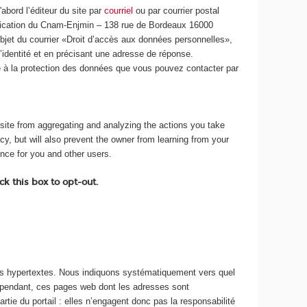
abord l’éditeur du site par
courriel
ou par courrier postal
nication du Cnam-Enjmin – 138 rue de Bordeaux 16000
jet du courrier «Droit d’accès aux données personnelles»,
 d’identité et en précisant une adresse de réponse.
 à la protection des données que vous pouvez contacter par
ite from aggregating and analyzing the actions you take
acy, but will also prevent the owner from learning from your
ence for you and other users.
k this box to opt-out.
ns hypertextes. Nous indiquons systématiquement vers quel
ependant, ces pages web dont les adresses sont
artie du portail : elles n’engagent donc pas la responsabilité