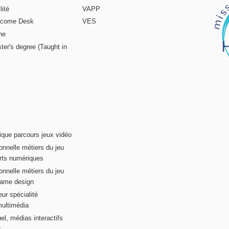
ité
VAPP
elcome Desk
VES
ne
ter's degree (Taught in
ique parcours jeux vidéo
onnelle métiers du jeu
rts numériques
onnelle métiers du jeu
game design
ur spécialité
multimédia
el, médias interactifs
x