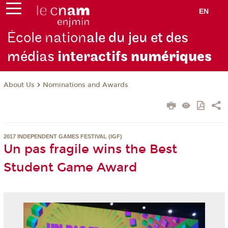
EN
École nation
ale du jeu et des
médias
interactifs
numériques
About Us
Nominations and Awards
2017 INDEPENDENT GAMES FESTIVAL (IGF)
Un pas fragile wins the Best
Student Game Award