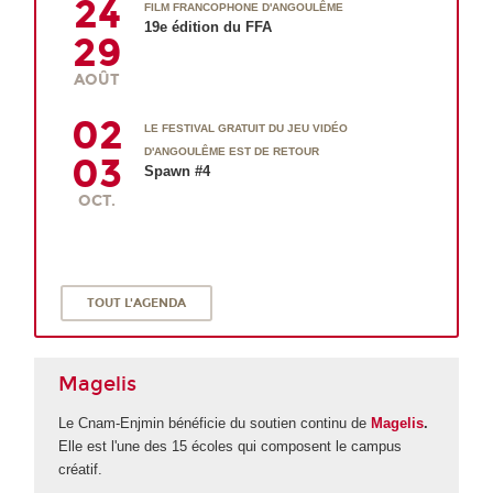
24
FILM FRANCOPHONE D'ANGOULÊME
19e édition du FFA
29
AOÛT
02
LE FESTIVAL GRATUIT DU JEU VIDÉO
D'ANGOULÊME EST DE RETOUR
03
Spawn #4
OCT.
TOUT L'AGENDA
Magelis
Le Cnam-Enjmin bénéficie du soutien continu de
Magelis
.
Elle est l'une des 15 écoles qui composent le campus
créatif.