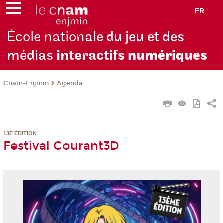
FR
École nation
ale du jeu et des
médias
interactifs
numériques
Cnam-Enjmin
Agenda
13E ÉDITION
Festival Courant3D