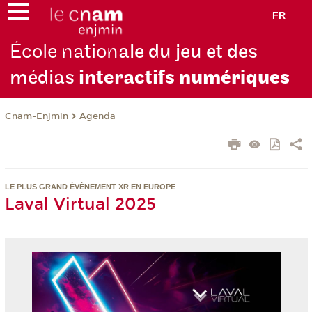
FR
École nation
ale du jeu et des
médias
interactifs
numériques
Cnam-Enjmin
Agenda
LE PLUS GRAND ÉVÉNEMENT XR EN EUROPE
Laval Virtual 2025