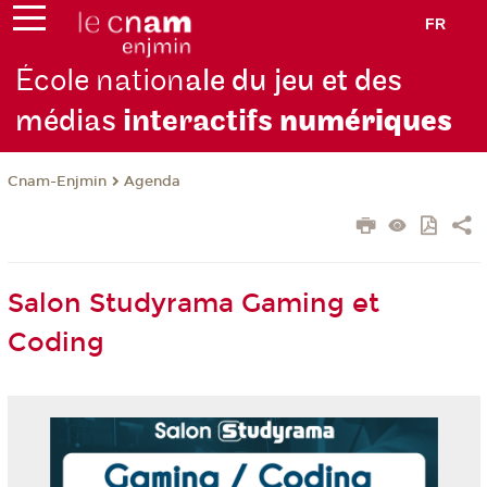
FR
École nation
ale du jeu et des
médias
interactifs
numériques
Cnam-Enjmin
Agenda
Salon Studyrama Gaming et
Coding