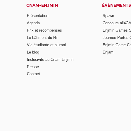
CNAM-ENJMIN
ÉVÈNEMENTS
Présentation
Spawn
Agenda
Concours all4
Prix et récompenses
Enjmin Games 
Le bâtiment du Nil
Journée Portes 
Vie étudiante et alumni
Enjmin Game Co
Le blog
Enjam
Inclusivité au Cnam-Enjmin
Presse
Contact