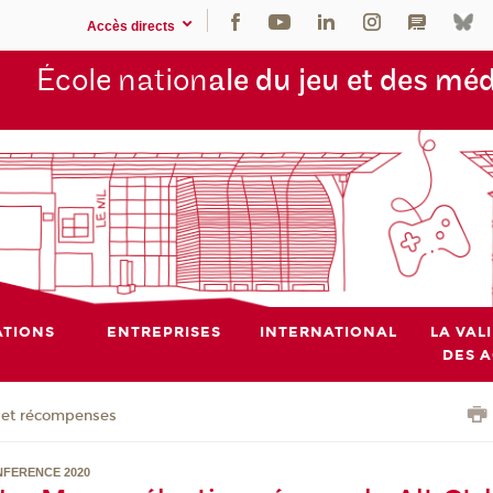
Accès directs
École nation
ale du jeu et des mé
TIONS
ENTREPRISES
INTERNATIONAL
LA VAL
DES 
x et récompenses
FERENCE 2020