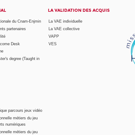
NAL
LA VALIDATION DES ACQUIS
ationale du Cnam-Enjmin
La VAE individuelle
nts partenaires
La VAE collective
ité
VAPP
elcome Desk
VES
ne
ter's degree (Taught in
ique parcours jeux vidéo
onnelle métiers du jeu
rts numériques
onnelle métiers du jeu