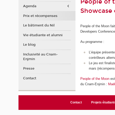
People of 
Agenda
Showcase d
Prix et récompenses
Le bâtiment du Nil
People of the Moon fait
Developers Conference
Vie étudiante et alumni
Au programme :
Le blog
L’équipe présent
Inclusivité au Cnam-
contrôleurs altern
Enjmin
Le jeu est finalis
mars (récompense 
Presse
Contact
People of the Moon
est
du Cnam-Enjmin :
Maël
Contact
Projets étudiant