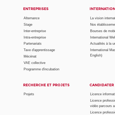
ENTREPRISES
INTERNATIO
Alternance
La vision intern
Stage
Nos établisseme
Inter-entreprise
Bourses de mobil
Intra-entreprise
International W
Partenariats
Actualités à la u
Taxe d'apprentissage
International Mas
English)
Mécénat
VAE collective
Programme d'incubation
RECHERCHE ET PROJETS
CANDIDATER
Projets
Licence informat
Licence professi
vidéo parcours a
Licence professi