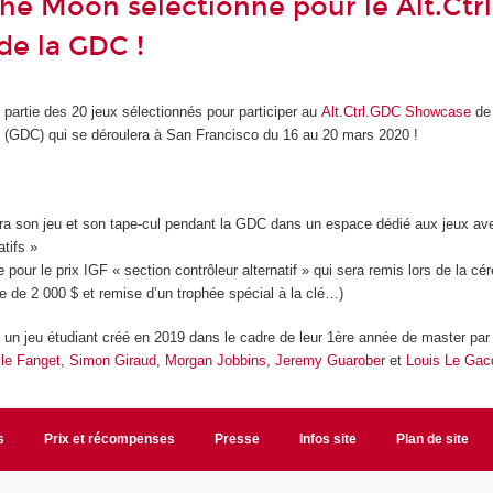
the Moon sélectionné pour le Alt.Ctr
e la GDC !
 partie des 20 jeux sélectionnés pour participer au
Alt.Ctrl.GDC Showcase
de
 (GDC) qui se déroulera à San Francisco du 16 au 20 mars 2020 !
era son jeu et son tape-cul pendant la GDC dans un espace dédié aux jeux av
atifs »
te pour le prix IGF « section contrôleur alternatif » qui sera remis lors de la c
de 2 000 $ et remise d’un trophée spécial à la clé…)
 un jeu étudiant créé en 2019 dans le cadre de leur 1
ère
année de master par 
le Fanget
,
Simon Giraud
,
Morgan Jobbins
,
Jeremy Guarober
et
Louis Le Gac
s
Prix et récompenses
Presse
Infos site
Plan de site