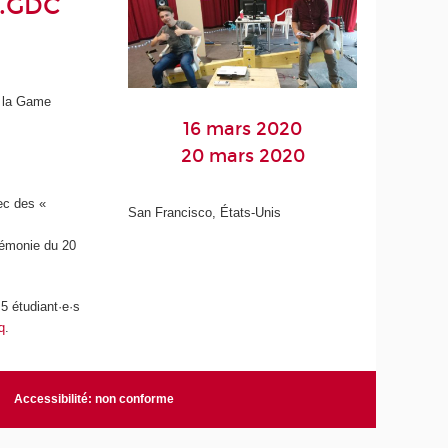
l.GDC
 la Game
16 mars 2020
20 mars 2020
ec des «
San Francisco, États-Unis
érémonie du 20
5 étudiant·e·s
q
.
Accessibilité: non conforme