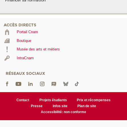
Financer sa formation
ACCÈS DIRECTS
Portail Cnam
Boutique
Musée des arts et métiers
IntraCnam
RÉSEAUX SOCIAUX
Contact
Projets étudiants
Prix et récompenses
Presse
Infos site
Plan de site
Accessibilité: non conforme