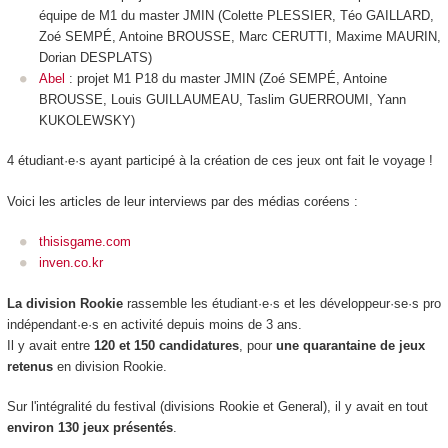
équipe de M1 du master JMIN (Colette PLESSIER, Téo GAILLARD,
Zoé SEMPÉ, Antoine BROUSSE, Marc CERUTTI, Maxime MAURIN,
Dorian DESPLATS)
Abel
: projet M1 P18 du master JMIN (Zoé SEMPÉ, Antoine
BROUSSE, Louis GUILLAUMEAU, Taslim GUERROUMI, Yann
KUKOLEWSKY)
4 étudiant·e·s ayant participé à la création de ces jeux ont fait le voyage !
Voici les articles de leur interviews par des médias coréens :
thisisgame.com
inven.co.kr
La division Rookie
rassemble les étudiant·e·s et les développeur·se·s pro
indépendant·e·s en activité depuis moins de 3 ans.
Il y avait entre
120 et 150 candidatures
, pour
une quarantaine de jeux
retenus
en division Rookie.
Sur l'intégralité du festival (divisions Rookie et General), il y avait en tout
environ 130 jeux présentés
.