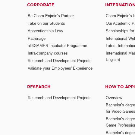
CORPORATE
INTERNATIO
Be Cnam-Enjmin's Partner
Cnam-Enjmin's In
Take on our Students
Our Academic Pa
Apprenticeship Levy
Scholarships fo
Patronage
International W
all4GAMES Incubator Programme
Latest Internati
Intra-company courses
International Mas
English)
Research and Development Projects
Validate your Employees' Experience
RESEARCH
HOW TO APP
Research and Development Projects
Overview
Bachelor’s degr
for Video Game
Bachelor’s degree
Game Professio
Bachelor's degr