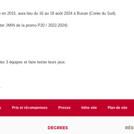
é en 2015, aura lieu du 16 au 19 août 2024 à Busan (Corée du Sud).
ter JMIN de la promo P20 / 2022-2024) :
es 3 équipes et faire tester leurs jeux.
.
s
Prix et récompenses
Presse
Infos site
Plan de site
DEGREES
RÉS