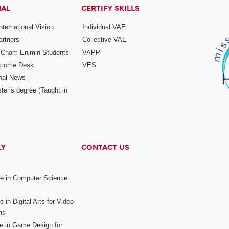
NAL
CERTIFY SKILLS
ternational Vision
Individual VAE
rtners
Collective VAE
r Cnam-Enjmin Students
VAPP
elcome Desk
VES
onal News
ter’s degree (Taught in
LY
CONTACT US
ee in Computer Science
s
 in Digital Arts for Video
ns
ee in Game Design for