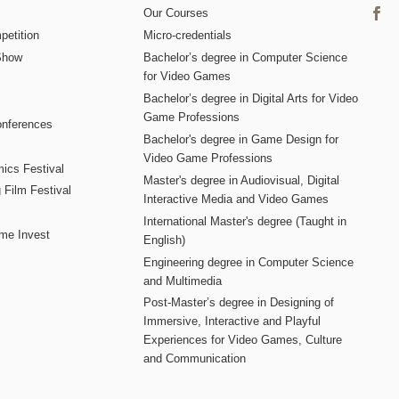
Our Courses
etition
Micro-credentials
Show
Bachelor’s degree in Computer Science
for Video Games
Bachelor’s degree in Digital Arts for Video
Game Professions
nferences
Bachelor's degree in Game Design for
Video Game Professions
mics Festival
Master's degree in Audiovisual, Digital
 Film Festival
Interactive Media and Video Games
International Master's degree (Taught in
me Invest
English)
Engineering degree in Computer Science
and Multimedia
Post-Master’s degree in Designing of
Immersive, Interactive and Playful
Experiences for Video Games, Culture
and Communication