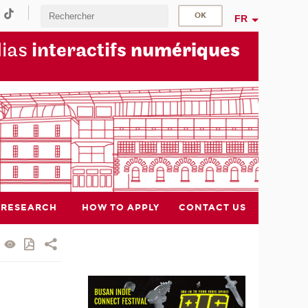
FR
dias
interactifs
numériques
RESEARCH
HOW TO APPLY
CONTACT US