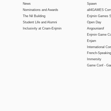
News
Spawn
Nominations and Awards
all4GAMES Comp
The Nil Building
Enjmin Games 
Student Life and Alumni
Open Day
Inclusivity at Cnam-Enjmin
Angouniarof
Enjmin Game Co
Enjam
International Co
French-Speaking
Immersity
Game Conf - Ga