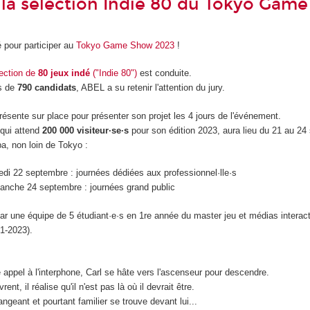
la sélection Indie 80 du Tokyo Gam
 pour participer au
Tokyo Game Show 2023
!
ection de
80 jeux indé
("Indie 80")
est conduite.
us de
790 candidats
, ABEL a su retenir l'attention du jury.
ésente sur place pour présenter son projet les 4 jours de l'événement.
qui attend
200 000 visiteur·se·s
pour son édition 2023, aura lieu du 21 au 2
, non loin de Tokyo :
edi 22 septembre : journées dédiées aux professionnel·lle·s
anche 24 septembre : journées grand public
ar une équipe de 5 étudiant·e·s en 1
re
année du master jeu et médias interac
1-2023).
 appel à l'interphone, Carl se hâte vers l'ascenseur pour descendre.
ent, il réalise qu'il n'est pas là où il devrait être.
ngeant et pourtant familier se trouve devant lui...