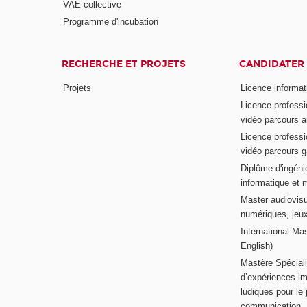
VAE collective
Programme d'incubation
RECHERCHE ET PROJETS
CANDIDATER
Projets
Licence informat
Licence professi
vidéo parcours a
Licence professi
vidéo parcours 
Diplôme d'ingénie
informatique et 
Master audiovisu
numériques, jeu
International Mas
English)
Mastère Spéciali
d’expériences im
ludiques pour le j
communication