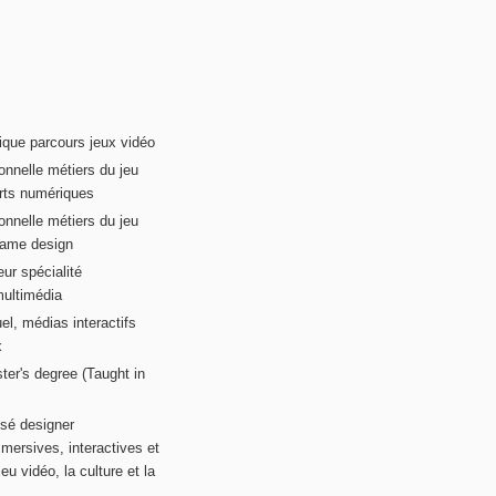
ique parcours jeux vidéo
onnelle métiers du jeu
rts numériques
onnelle métiers du jeu
game design
ur spécialité
multimédia
el, médias interactifs
x
ter's degree (Taught in
sé designer
mersives, interactives et
eu vidéo, la culture et la