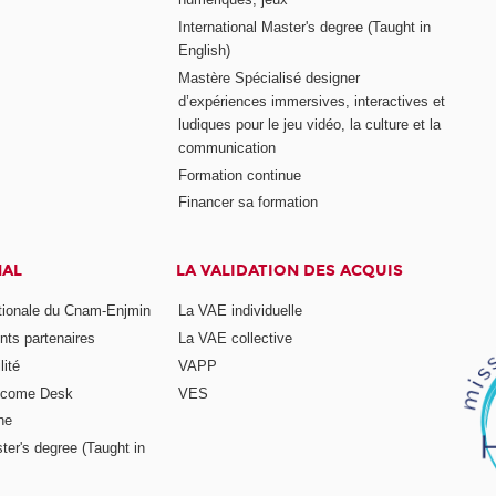
International Master's degree (Taught in
English)
Mastère Spécialisé designer
d’expériences immersives, interactives et
ludiques pour le jeu vidéo, la culture et la
communication
Formation continue
Financer sa formation
NAL
LA VALIDATION DES ACQUIS
ationale du Cnam-Enjmin
La VAE individuelle
nts partenaires
La VAE collective
ité
VAPP
elcome Desk
VES
ne
ter's degree (Taught in