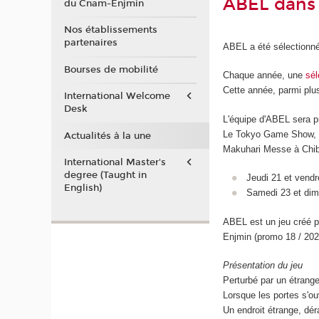
ABEL dans 
du Cnam-Enjmin
Nos établissements
partenaires
ABEL a été sélectionné
Bourses de mobilité
Chaque année, une
sél
Cette année, parmi pl
International Welcome
Desk
L'équipe d'ABEL sera pr
Le Tokyo Game Show, 
Actualités à la une
Makuhari Messe à Chiba
International Master's
degree (Taught in
Jeudi 21 et vendr
English)
Samedi 23 et dim
ABEL est un jeu créé p
Enjmin (promo 18 / 202
Présentation du jeu
Perturbé par un étrange
Lorsque les portes s'ouvr
Un endroit étrange, déra