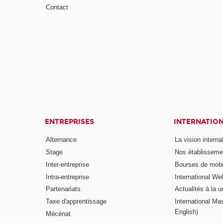
Contact
ENTREPRISES
INTERNATIO
Alternance
La vision intern
Stage
Nos établisseme
Inter-entreprise
Bourses de mobil
Intra-entreprise
International W
Partenariats
Actualités à la u
Taxe d'apprentissage
International Mas
English)
Mécénat