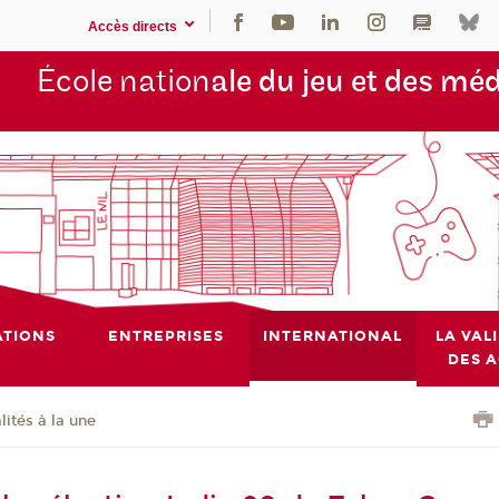
Accès directs
École nation
ale du jeu et des mé
TIONS
ENTREPRISES
INTERNATIONAL
LA VAL
DES 
lités à la une