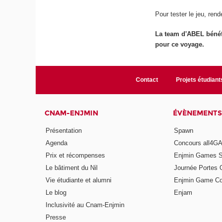
Pour tester le jeu, ren
La team d'ABEL bénéf
pour ce voyage.
Contact
Projets étudiant
CNAM-ENJMIN
ÉVÈNEMENTS
Présentation
Spawn
Agenda
Concours all4
Prix et récompenses
Enjmin Games 
Le bâtiment du Nil
Journée Portes 
Vie étudiante et alumni
Enjmin Game Co
Le blog
Enjam
Inclusivité au Cnam-Enjmin
Presse