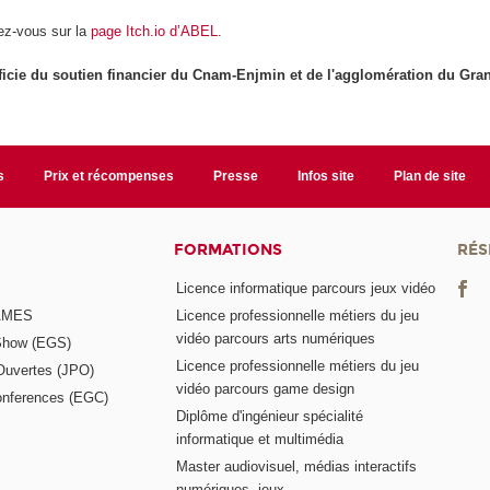
dez-vous sur la
page Itch.io d’ABEL
.
icie du soutien financier du Cnam-Enjmin et de l'agglomération du G
s
Prix et récompenses
Presse
Infos site
Plan de site
FORMATIONS
RÉS
Licence informatique parcours jeux vidéo
GAMES
Licence professionnelle métiers du jeu
vidéo parcours arts numériques
Show (EGS)
Licence professionnelle métiers du jeu
Ouvertes (JPO)
vidéo parcours game design
nferences (EGC)
Diplôme d'ingénieur spécialité
informatique et multimédia
Master audiovisuel, médias interactifs
numériques, jeux