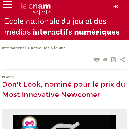
FR
École nation
ale du jeu et des
médias
interactifs
numériques
International
Actualités à la une
PLAY19
Don't Look, nominé pour le prix du
Most Innovative Newcomer