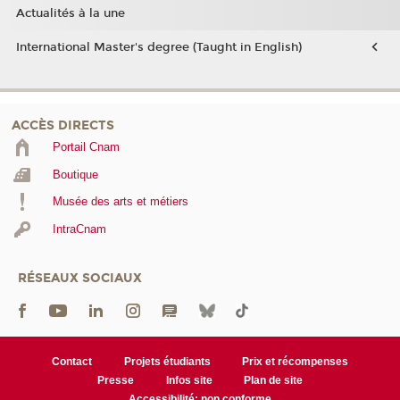
Actualités à la une
International Master's degree (Taught in English)
ACCÈS DIRECTS
Portail Cnam
Boutique
Musée des arts et métiers
IntraCnam
RÉSEAUX SOCIAUX
Contact
Projets étudiants
Prix et récompenses
Presse
Infos site
Plan de site
Accessibilité: non conforme