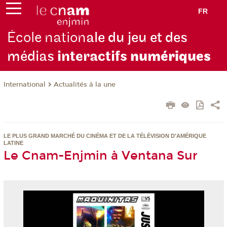
FR
École nation
ale du jeu et des
médias
interactifs
numériques
International
Actualités à la une
LE PLUS GRAND MARCHÉ DU CINÉMA ET DE LA TÉLÉVISION D'AMÉRIQUE
LATINE
Le Cnam-Enjmin à Ventana Sur