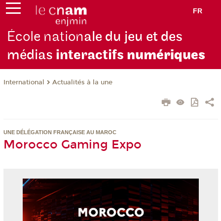
FR
École nation
ale du jeu et des
médias
interactifs
numériques
International
Actualités à la une
UNE DÉLÉGATION FRANÇAISE AU MAROC
Morocco Gaming Expo