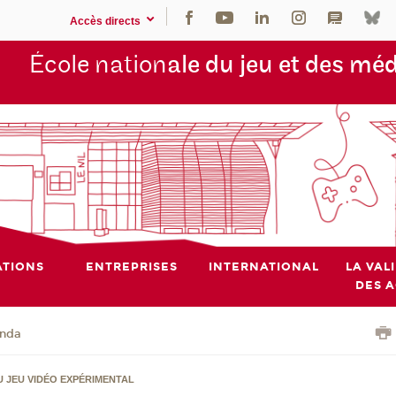
Accès directs
École nation
ale du jeu et des mé
TIONS
ENTREPRISES
INTERNATIONAL
LA VAL
DES 
nda
U JEU VIDÉO EXPÉRIMENTAL