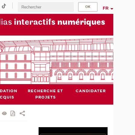
FR
dias
interactifs
numériques
IDATION
RECHERCHE ET
CANDIDATER
ACQUIS
PROJETS