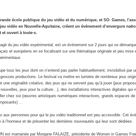
rande école publique du jeu vidéo et du numérique, et SO· Games, l'ass
 jeu vidéo en Nouvelle-Aquitaine, créent un événement d’envergure natio
 et ouvert à toute·s.
agé du jeu vidéo expérimental, est un événement sur 2 jours qui se démarq
çais et européens en se focalisant sur une thématique originale et peu mise 
xpérimentaux.
pe tous les jeux dont on n’entend pas parler habituellement, invisibilisé par
 grosses productions. Le festival va mettre en lumière de nombreux jeux origi
 une originalité créative, des jeux qui ne servent pas qu’à jouer (jeux propos
nouvelles, jeux pour la culture…), des installations interactives digitales qui 
taller chez soi (œuvres artistiques numériques interactives, grands espaces de r
 imposants) …
aux personnes pour qui le jeu vidéo traditionnel est peu accessible. Cet é
e à l’honneur et de présenter les dernières nouveautés qui leur sont dédiées.
WN est marrainée par Morgane FALAIZE, présidente de Women in Games Fran