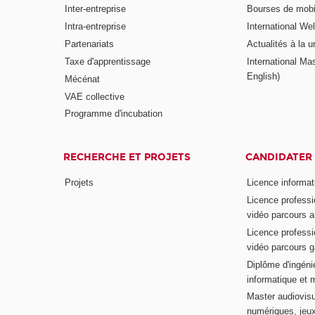
Inter-entreprise
Bourses de mobil
Intra-entreprise
International W
Partenariats
Actualités à la u
Taxe d'apprentissage
International Mas
English)
Mécénat
VAE collective
Programme d'incubation
RECHERCHE ET PROJETS
CANDIDATER
Projets
Licence informat
Licence professi
vidéo parcours a
Licence professi
vidéo parcours 
Diplôme d'ingénie
informatique et 
Master audiovisu
numériques, jeu