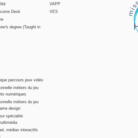
ité
VAPP
elcome Desk
VES
ne
ter's degree (Taught in
ique parcours jeux vidéo
onnelle métiers du jeu
rts numériques
onnelle métiers du jeu
game design
ur spécialité
multimédia
el, médias interactifs
x