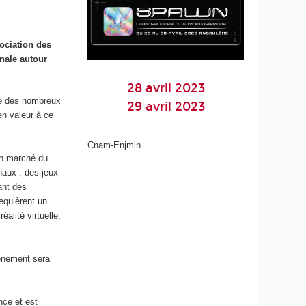
ociation des
nale autour
28 avril 2023
ue des nombreux
29 avril 2023
en valeur à ce
Cnam-Enjmin
 un marché du
naux : des jeux
ant des
requièrent un
éalité virtuelle,
vénement sera
ce et est