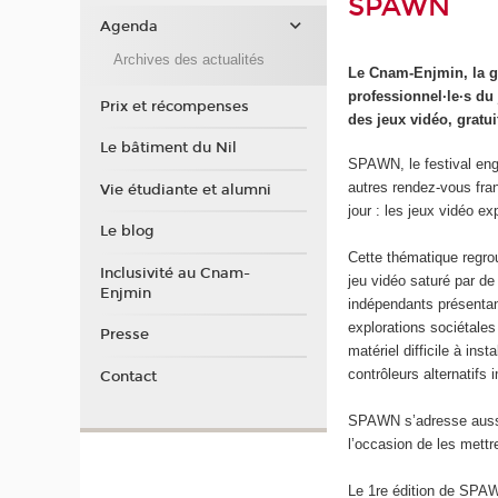
SPAWN
Agenda
Archives des actualités
Le Cnam-Enjmin, la g
professionnel·le·s du
Prix et récompenses
des jeux vidéo, gratuit
Le bâtiment du Nil
SPAWN, le festival eng
autres rendez-vous fran
Vie étudiante et alumni
jour : les jeux vidéo e
Le blog
Cette thématique regrou
Inclusivité au Cnam-
jeu vidéo saturé par de
Enjmin
indépendants présentant
explorations sociétales 
Presse
matériel difficile à ins
contrôleurs alternatifs
Contact
SPAWN s’adresse aussi 
l’occasion de les mettr
Le 1re édition de SPA