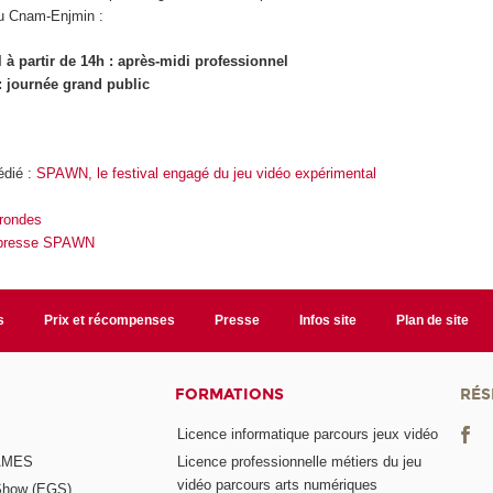
au Cnam-Enjmin :
l à partir de 14h : après-midi professionnel
: journée grand public
édié :
SPAWN, le festival engagé du jeu vidéo expérimental
 rondes
presse SPAWN
s
Prix et récompenses
Presse
Infos site
Plan de site
FORMATIONS
RÉS
Licence informatique parcours jeux vidéo
GAMES
Licence professionnelle métiers du jeu
vidéo parcours arts numériques
Show (EGS)