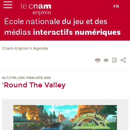
FR
École nation
ale du jeu et des
médias
interactifs
numériques
Cnam-Enjmin
Agenda
ALT.CTRL.GDC FINALISTE 2024
'Round The Valley