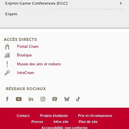
Enjmin Game Conferences (EGC)
Enjam
ACCÈS DIRECTS
Portail Cnam
Boutique
Musée des arts et métiers
IntraCnam
RÉSEAUX SOCIAUX
Contact
Projets étudiants
Prix et récompenses
Presse
Infos site
Plan de site
Accessibilité: non conforme