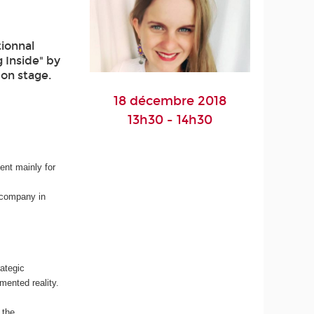
ionnal
g Inside" by
 on stage.
18 décembre 2018
13h30 - 14h30
.
ent mainly for
r company in
ategic
mented reality.
 the