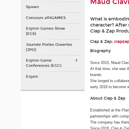
Maud Clavi
Spawn
Concours all4GAMES
What is embodime
character? After 
Enjmin Games Show
Clap & Zap Produ
(EGS)
Clap & Zap:
clapza
Journée Portes Ouvertes
(JPO)
Biography
Enjmin Game
Since 2015, Maud Clavi
Conferences (EGC)
At that time, she was 
brands.
Enjam
She longed to collabora
early 2018 to become a 
About Clap & Zap
Established at the
Plai
partnerships with comp
The company has theref
Since 2018, Clap & Zap