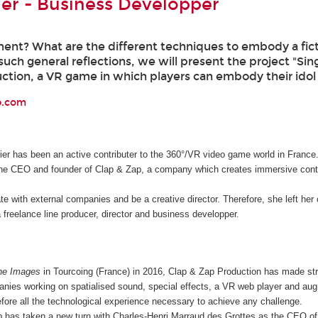
er - Business Developper
nt? What are the different techniques to embody a fict
such general reflections, we will present the project "Sin
ction, a VR game in which players can embody their idol
p.com
er has been an active contributer to the 360°/VR video game world in France
the CEO and founder of Clap & Zap, a company which creates immersive cont
te with external companies and be a creative director. Therefore, she left he
freelance line producer, director and business developper.
ne Images
in Tourcoing (France) in 2016, Clap & Zap Production has made str
anies working on spatialised sound, special effects, a VR web player and aug
ore all the technological experience necessary to achieve any challenge.
 has taken a new turn with Charles-Henri Marraud des Grottes as the CEO of