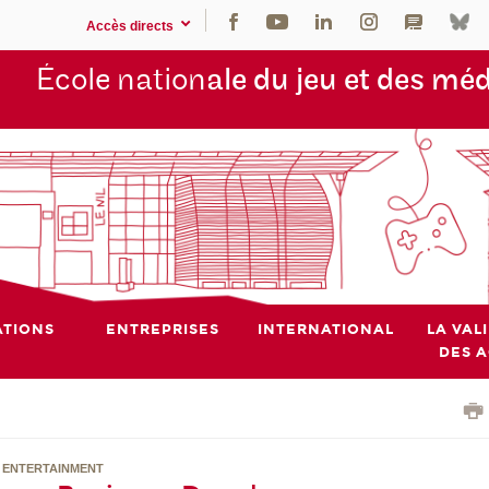
Accès directs
École nation
ale du jeu et des mé
TIONS
ENTREPRISES
INTERNATIONAL
LA VAL
DES 
R ENTERTAINMENT