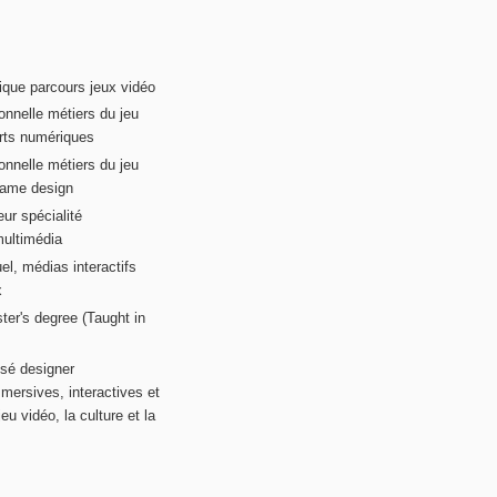
ique parcours jeux vidéo
onnelle métiers du jeu
rts numériques
onnelle métiers du jeu
game design
ur spécialité
multimédia
el, médias interactifs
x
ter's degree (Taught in
sé designer
mersives, interactives et
eu vidéo, la culture et la