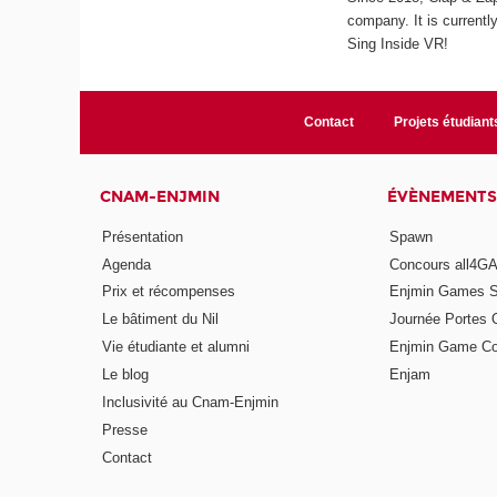
company. It is currentl
Sing Inside VR!
Contact
Projets étudiant
CNAM-ENJMIN
ÉVÈNEMENTS
Présentation
Spawn
Agenda
Concours all4
Prix et récompenses
Enjmin Games 
Le bâtiment du Nil
Journée Portes 
Vie étudiante et alumni
Enjmin Game Co
Le blog
Enjam
Inclusivité au Cnam-Enjmin
Presse
Contact