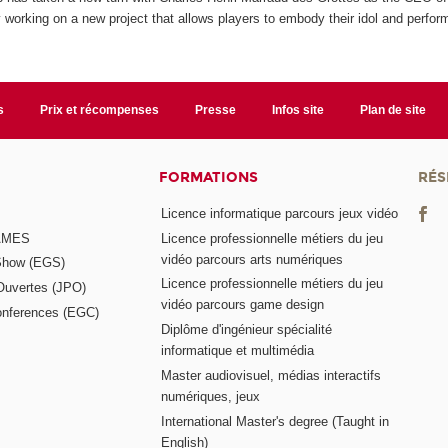
y working on a new project that allows players to embody their idol and perfor
s
Prix et récompenses
Presse
Infos site
Plan de site
FORMATIONS
RÉS
Licence informatique parcours jeux vidéo
GAMES
Licence professionnelle métiers du jeu
vidéo parcours arts numériques
Show (EGS)
Licence professionnelle métiers du jeu
Ouvertes (JPO)
vidéo parcours game design
nferences (EGC)
Diplôme d'ingénieur spécialité
informatique et multimédia
Master audiovisuel, médias interactifs
numériques, jeux
International Master's degree (Taught in
English)