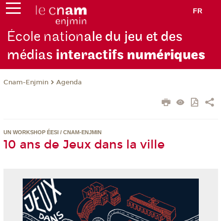
FR
École nation
ale du jeu et des
médias
interactifs
numériques
Cnam-Enjmin
Agenda
UN WORKSHOP ÉESI / CNAM-ENJMIN
10 ans de Jeux dans la ville