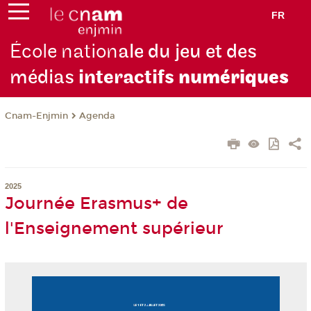
FR
École nation
ale du jeu et des
médias
interactifs
numériques
Cnam-Enjmin
Agenda
2025
Journée Erasmus+ de
l'Enseignement supérieur