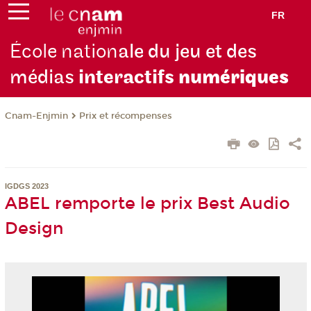
FR
École nation
ale du jeu et des
médias
interactifs
numériques
Cnam-Enjmin
Prix et récompenses
IGDGS 2023
ABEL remporte le prix Best Audio
Design