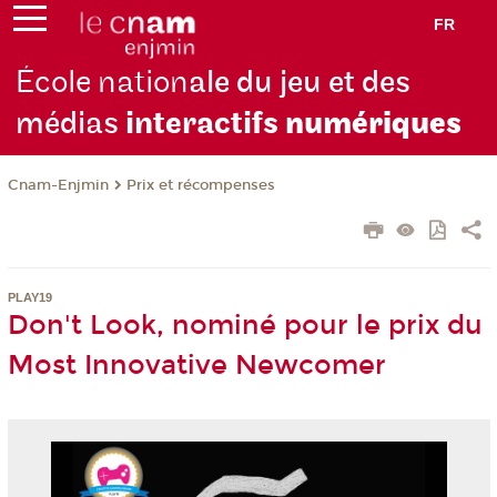
FR
École nation
ale du jeu et des
médias
interactifs
numériques
Cnam-Enjmin
Prix et récompenses
PLAY19
Don't Look, nominé pour le prix du
Most Innovative Newcomer