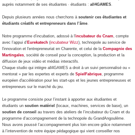
auprès notamment de ses étudiantes · étudiants :
all4GAMES
.
Depuis plusieurs années nous cherchons à
soutenir ces étudiantes et
étudiants créatifs et entrepreneurs dans l’âme
.
Notre programme d’incubation, adossé à l'
incubateur du Cnam
, compte
avec l’appui d’
Eurekatech
(
incubateur Wizz
), technopole au service de
l'innovation et l'entrepreneuriat en Charente, et celui de la
Compagnie des
Martingales
, société de conseil pour la conception, la production et la
diffusion de jeux vidéo et médias interactifs.
Chaque studio qui intègre all4GAMES a droit à un suivi personnalisé ou «
mentorat » par les expertes et experts de
SpielFabrique
, programme
européen d'accélération pour les start-ups et les jeunes entrepreneuses et
entrepreneurs sur le marché du jeu.
Le programme consiste pour l’instant à apporter aux étudiantes et
étudiants un
soutien matériel
(locaux, machines, services de base), un
soutien de conseil
au travers des ateliers de l’incubateur du Cnam et du
programme d’accompagnement de la technopole du GrandAngoulême.
Nous avons poussé l’accompagnement plus loin encore grâce notamment
à l’intervention de notre équipe pédagogique qui vient conseiller nos