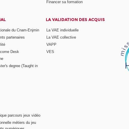
Financer sa formation
NAL
LA VALIDATION DES ACQUIS
ationale du Cnam-Enjmin
La VAE individuelle
nts partenaires
La VAE collective
ité
VAPP
elcome Desk
VES
ne
ter's degree (Taught in
ique parcours jeux vidéo
onnelle métiers du jeu
rts numériques