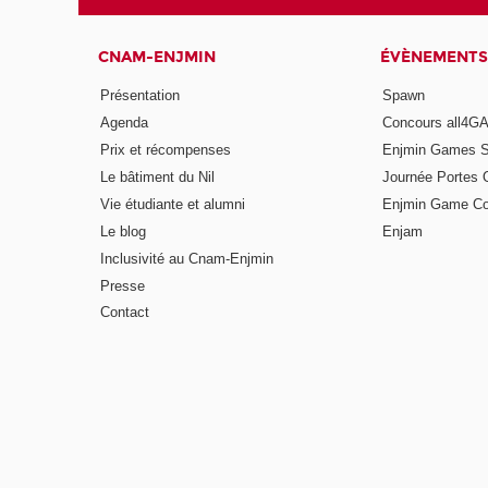
CNAM-ENJMIN
ÉVÈNEMENTS
Présentation
Spawn
Agenda
Concours all4
Prix et récompenses
Enjmin Games 
Le bâtiment du Nil
Journée Portes 
Vie étudiante et alumni
Enjmin Game Co
Le blog
Enjam
Inclusivité au Cnam-Enjmin
Presse
Contact