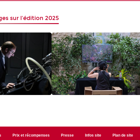
es sur l'édition 2025
s
Prix et récompenses
Presse
Infos site
Plan de site