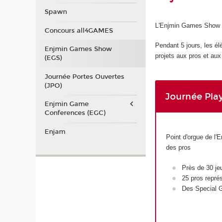
Spawn
L'Enjmin Games Show es
Concours all4GAMES
Pendant 5 jours, les él
Enjmin Games Show
projets aux pros et au
(EGS)
Journée Portes Ouvertes
(JPO)
Journée Pla
Enjmin Game
Conferences (EGC)
Enjam
Point d'orgue de l'
des pros
Près de 30 je
25 pros représ
Des Special 