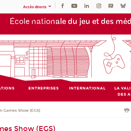
Accès directs
École nation
ale du jeu et des mé
TIONS
ENTREPRISES
INTERNATIONAL
LA VAL
DES 
in Games Show (EGS)
mes Show (EGS)