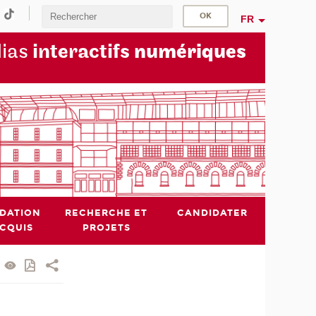
FR
dias
interactifs
numériques
IDATION
RECHERCHE ET
CANDIDATER
ACQUIS
PROJETS