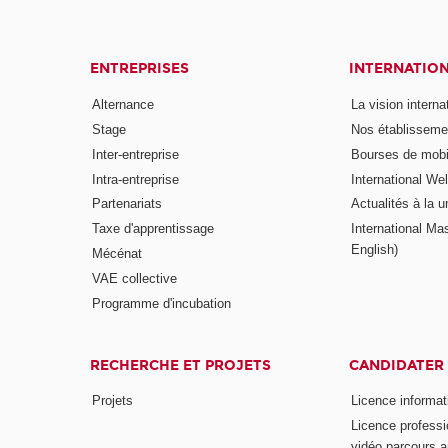
ENTREPRISES
INTERNATIO
Alternance
La vision intern
Stage
Nos établisseme
Inter-entreprise
Bourses de mobil
Intra-entreprise
International W
Partenariats
Actualités à la u
Taxe d'apprentissage
International Mas
English)
Mécénat
VAE collective
Programme d'incubation
RECHERCHE ET PROJETS
CANDIDATER
Projets
Licence informat
Licence professi
vidéo parcours a