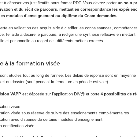
et à déposer vos justificatifs sous format PDF. Vous devrez porter
un soin pa
vation et du récit de parcours
,
mettant en correspondance les expérienc
re les modules d’enseignement ou diplôme du Cnam demandés.
perte en validation des acquis aide à clarifier les connaissances, compétence
ce. Iel aide à décrire le parcours, à rédiger une synthèse réflexive en mettant
elle et personnelle au regard des différents métiers exercés.
re à la formation visée
ont étudiés tout au long de l'année. Les délais de réponse sont en moyenne
t du dossier (sauf pendant la fermeture en période estivale).
cision VAPP
est déposée sur l’application DIV@ et porte
4 possibilités de ré
cation visée
fication visée sous réserve de suivre des enseignements complémentaires
ication avec dispense de certains modules d’enseignement
 certification visée