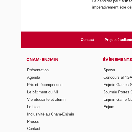
Le candidat peut
s’ins
impérativement être dé
Contact
Projets étudiant
CNAM-ENJMIN
ÉVÈNEMENTS
Présentation
Spawn
Agenda
Concours all4
Prix et récompenses
Enjmin Games 
Le bâtiment du Nil
Journée Portes 
Vie étudiante et alumni
Enjmin Game Co
Le blog
Enjam
Inclusivité au Cnam-Enjmin
Presse
Contact