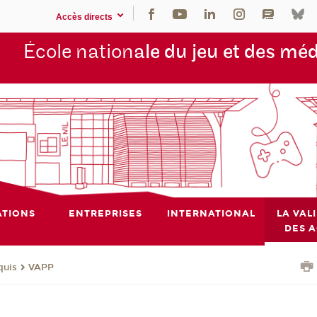
Accès directs
École nation
ale du jeu et des mé
TIONS
ENTREPRISES
INTERNATIONAL
LA VAL
DES 
quis
VAPP