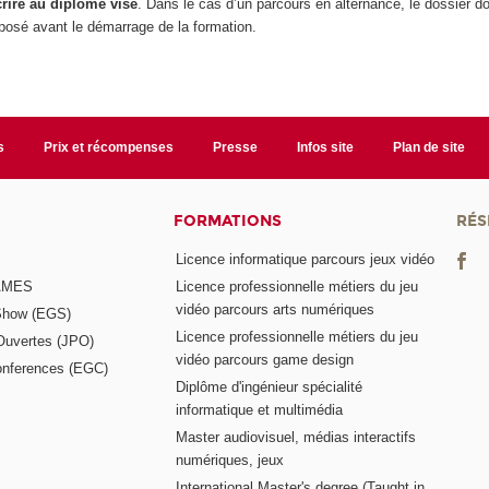
crire au diplôme visé
. Dans le cas d’un parcours en alternance, le dossier do
posé avant le démarrage de la formation.
s
Prix et récompenses
Presse
Infos site
Plan de site
FORMATIONS
RÉS
Licence informatique parcours jeux vidéo
GAMES
Licence professionnelle métiers du jeu
vidéo parcours arts numériques
Show (EGS)
Licence professionnelle métiers du jeu
Ouvertes (JPO)
vidéo parcours game design
nferences (EGC)
Diplôme d'ingénieur spécialité
informatique et multimédia
Master audiovisuel, médias interactifs
numériques, jeux
International Master's degree (Taught in