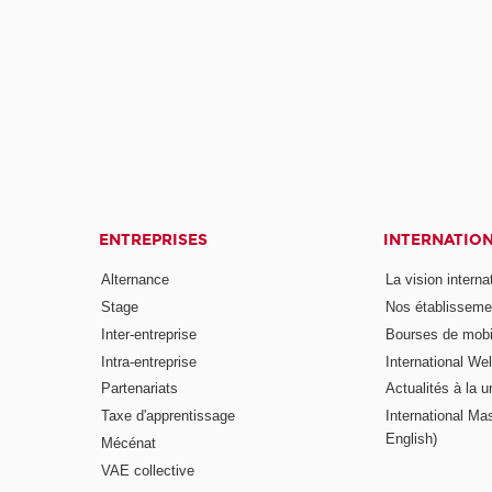
ENTREPRISES
INTERNATIO
Alternance
La vision intern
Stage
Nos établisseme
Inter-entreprise
Bourses de mobil
Intra-entreprise
International W
Partenariats
Actualités à la u
Taxe d'apprentissage
International Mas
English)
Mécénat
VAE collective