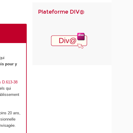
Plateforme DIV@
qui
is pour y
es D.613-38
els qui
tablissement
oins 20 ans,
ssionnelle
envisagée.