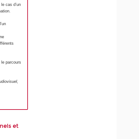
 le cas d’un
ation.
d’un
une
fférents
 le parcours
diovisuel,
nels et