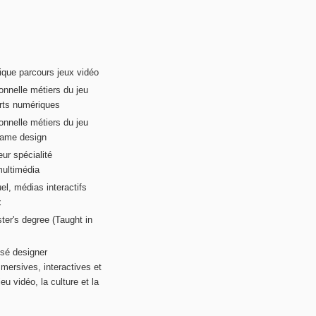
ique parcours jeux vidéo
onnelle métiers du jeu
rts numériques
onnelle métiers du jeu
game design
ur spécialité
multimédia
el, médias interactifs
x
ter's degree (Taught in
sé designer
mersives, interactives et
eu vidéo, la culture et la