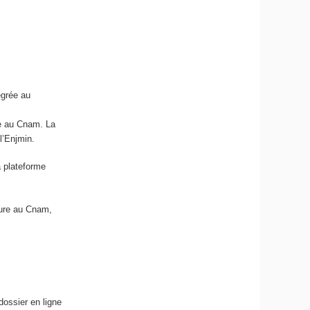
égrée au
ée au Cnam. La
l’Enjmin.
a plateforme
dure au Cnam,
dossier en ligne