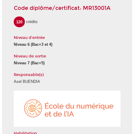
Code diplôme/certificat: MR13001A
120
crédits
Niveau d'entrée
Niveau 6 (Bac+3 et 4)
Niveau de sortie
Niveau 7 (Bac+5)
Responsable(s)
Axel BUENDIA
École
du
numéri
et
de
l'IA
Habilitation