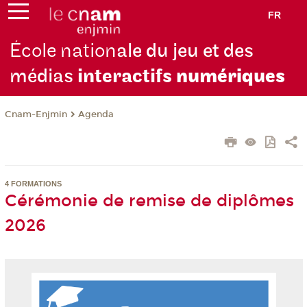
FR
École nation
ale du jeu et des
médias
interactifs
numériques
Cnam-Enjmin
Agenda
4 FORMATIONS
Cérémonie de remise de diplômes
2026