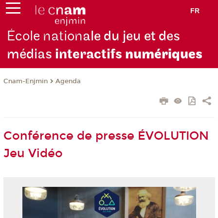
FR
École nation
ale du jeu et des
médias
interactifs
numériques
Cnam-Enjmin
Agenda
Conférence de presse ÉVOLUTION
Jeu Vidéo