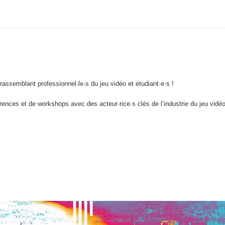
assemblant professionnel·le·s du jeu vidéo et étudiant·e·s !
rences et de workshops avec des acteur·rice·s clés de l’industrie du jeu vidéo