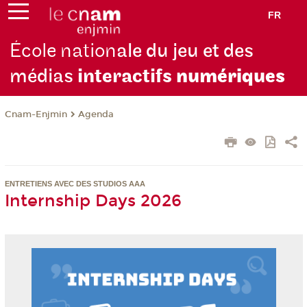
FR
École nation
ale du jeu et des
médias
interactifs
numériques
Cnam-Enjmin
Agenda
ENTRETIENS AVEC DES STUDIOS AAA
Internship Days 2026