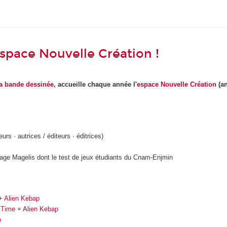
space Nouvelle Création !
 la bande dessinée
, accueille chaque année l'
espace Nouvelle Création
(an
rs · autrices / éditeurs · éditrices)
age Magelis dont le test de jeux étudiants du Cnam-Enjmin
:
+
Alien Kebap
 Time
+
Alien Kebap
p