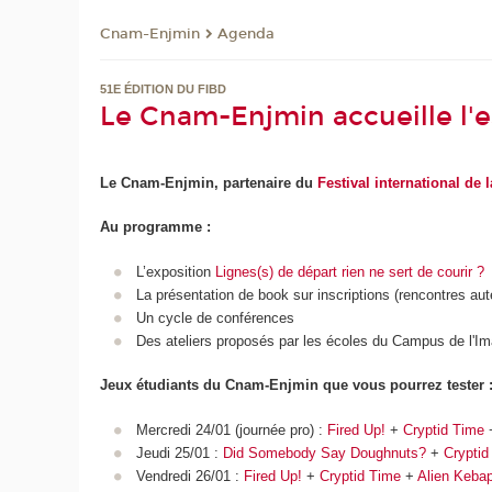
Cnam-Enjmin
Agenda
51E ÉDITION DU FIBD
Le Cnam-Enjmin accueille l'e
Le Cnam-Enjmin, partenaire du
Festival international de
Au programme :
L’exposition
Lignes(s) de départ rien ne sert de courir ?
La présentation de book sur inscriptions (rencontres auteu
Un cycle de conférences
Des ateliers proposés par les écoles du Campus de l'Im
Jeux étudiants du Cnam-Enjmin que vous pourrez tester 
Mercredi 24/01 (journée pro) :
Fired Up!
+
Cryptid Time
Jeudi 25/01 :
Did Somebody Say Doughnuts?
+
Cryptid
Vendredi 26/01 :
Fired Up!
+
Cryptid Time
+
Alien Keba