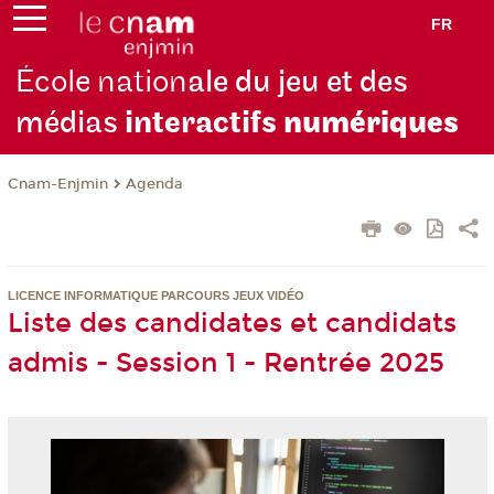
FR
École nation
ale du jeu et des
médias
interactifs
numériques
Cnam-Enjmin
Agenda
LICENCE INFORMATIQUE PARCOURS JEUX VIDÉO
Liste des candidates et candidats
admis - Session 1 - Rentrée 2025