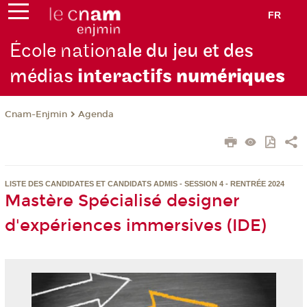
FR
École nation
ale du jeu et des
médias
interactifs
numériques
Cnam-Enjmin
Agenda
LISTE DES CANDIDATES ET CANDIDATS ADMIS - SESSION 4 - RENTRÉE 2024
Mastère Spécialisé designer
d'expériences immersives (IDE)