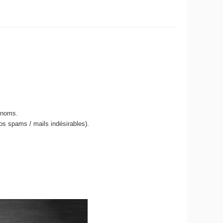
énoms.
os spams / mails indésirables).