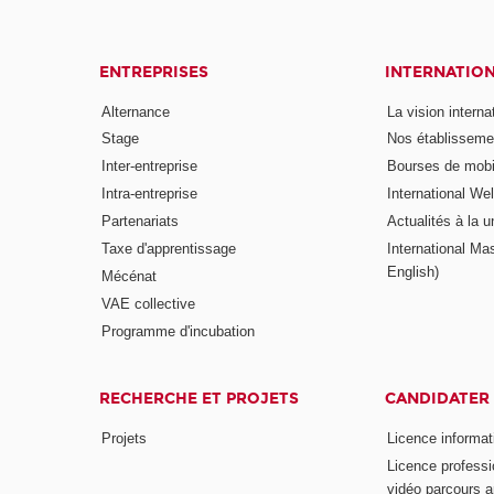
ENTREPRISES
INTERNATIO
Alternance
La vision intern
Stage
Nos établisseme
Inter-entreprise
Bourses de mobil
Intra-entreprise
International W
Partenariats
Actualités à la u
Taxe d'apprentissage
International Mas
English)
Mécénat
VAE collective
Programme d'incubation
RECHERCHE ET PROJETS
CANDIDATER
Projets
Licence informat
Licence professi
vidéo parcours a