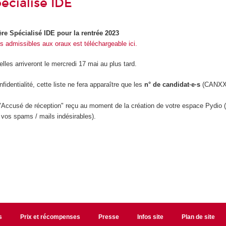
écialisé IDE
e Spécialisé IDE pour la rentrée 2023
·s admissibles aux oraux est téléchargeable ici.
elles arriveront le mercredi 17 mai au plus tard.
identialité, cette liste ne fera apparaître que les
n° de candidat·e·s
(CANXXX
 "Accusé de réception" reçu au moment de la création de votre espace Pydio (
 vos spams / mails indésirables).
s
Prix et récompenses
Presse
Infos site
Plan de site