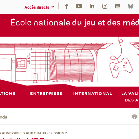
Accès directs
École nation
ale du jeu et des mé
TIONS
ENTREPRISES
INTERNATIONAL
LA VAL
DES 
nda
S ADMISSIBLES AUX ORAUX - SESSION 2