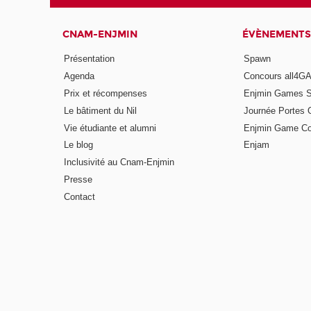
CNAM-ENJMIN
ÉVÈNEMENTS
Présentation
Spawn
Agenda
Concours all4
Prix et récompenses
Enjmin Games 
Le bâtiment du Nil
Journée Portes 
Vie étudiante et alumni
Enjmin Game Co
Le blog
Enjam
Inclusivité au Cnam-Enjmin
Presse
Contact