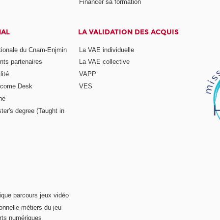
Financer sa formation
NAL
LA VALIDATION DES ACQUIS
ationale du Cnam-Enjmin
La VAE individuelle
nts partenaires
La VAE collective
ité
VAPP
elcome Desk
VES
ne
ter's degree (Taught in
ique parcours jeux vidéo
onnelle métiers du jeu
rts numériques