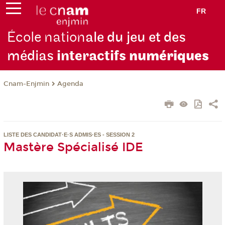
FR
École nation
ale du jeu et des
médias
interactifs
numériques
Cnam-Enjmin
Agenda
LISTE DES CANDIDAT·E·S ADMIS·ES - SESSION 2
Mastère Spécialisé IDE