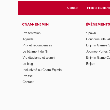
Contact
Projets étudiant
CNAM-ENJMIN
ÉVÈNEMENTS
Présentation
Spawn
Agenda
Concours all4
Prix et récompenses
Enjmin Games 
Le bâtiment du Nil
Journée Portes 
Vie étudiante et alumni
Enjmin Game Co
Le blog
Enjam
Inclusivité au Cnam-Enjmin
Presse
Contact