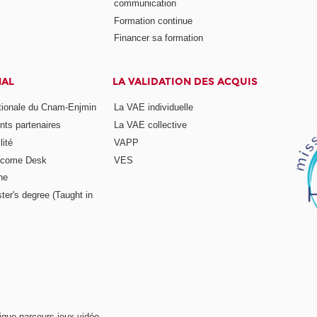
communication
Formation continue
Financer sa formation
NAL
LA VALIDATION DES ACQUIS
ationale du Cnam-Enjmin
La VAE individuelle
nts partenaires
La VAE collective
ité
VAPP
elcome Desk
VES
ne
ter's degree (Taught in
ique parcours jeux vidéo