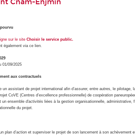
nt Cnam-Enjmin
é pourvu
ligne sur le site
Choisir le service public.
t également via ce lien.
029
du 01/09/2025
ment aux contractuels
n assistant de projet international afin d’assurer, entre autres, le pilotage, l
 projet CoVE (Centres d’excellence professionnelle) de coopération paneuropé
 un ensemble d'activités liées à la gestion organisationnelle, administrative, f
tionnelle du projet.
n plan d’action et superviser le projet de son lancement à son achèvement e