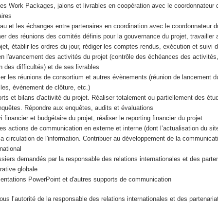
 des Work Packages, jalons et livrables en coopération avec le coordonnateur d
aires
au et les échanges entre partenaires en coordination avec le coordonnateur du
mer des réunions des comités définis pour la gouvernance du projet, travailler 
jet, établir les ordres du jour, rédiger les comptes rendus, exécution et suivi d
en l'avancement des activités du projet (contrôle des échéances des activité
n des difficultés) et de ses livrables
er les réunions de consortium et autres évènements (réunion de lancement du
les, évènement de clôture, etc.)
ts et bilans d'activité du projet. Réaliser totalement ou partiellement des étu
nquêtes. Répondre aux enquêtes, audits et évaluations
 financier et budgétaire du projet, réaliser le reporting financier du projet
es actions de communication en externe et interne (dont l’actualisation du s
la circulation de l'information. Contribuer au développement de la communicati
rnational
ssiers demandés par la responsable des relations internationales et des parten
rative globale
sentations PowerPoint et d'autres supports de communication
sous l’autorité de la responsable des relations internationales et des partenari