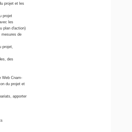
u projet et les
 projet
avec les
u plan d'action)
s, mesures de
 projet,
des, des
ite Web Cnam-
on du projet et
ariats, apporter
ats