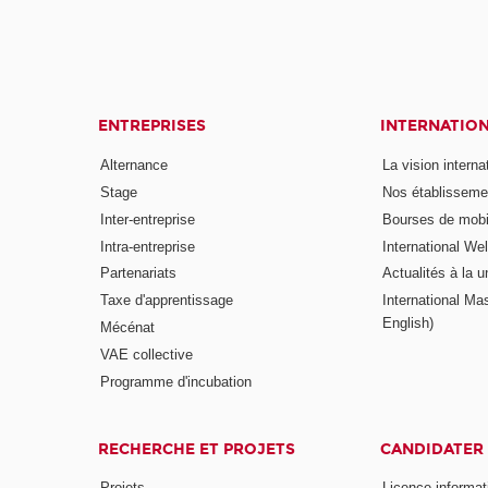
ENTREPRISES
INTERNATIO
Alternance
La vision intern
Stage
Nos établisseme
Inter-entreprise
Bourses de mobil
Intra-entreprise
International W
Partenariats
Actualités à la u
Taxe d'apprentissage
International Mas
English)
Mécénat
VAE collective
Programme d'incubation
RECHERCHE ET PROJETS
CANDIDATER
Projets
Licence informat