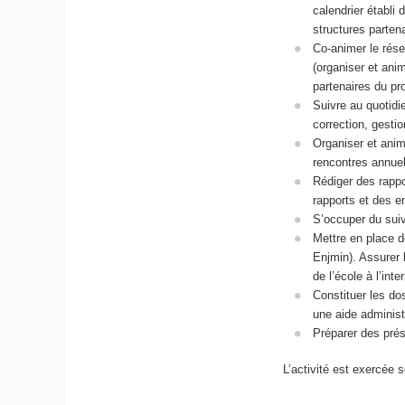
calendrier établi
structures parten
Co-animer le rése
(organiser et ani
partenaires du pro
Suivre au quotidi
correction, gestio
Organiser et anim
rencontres annuel
Rédiger des rappor
rapports et des e
S’occuper du suivi
Mettre en place d
Enjmin). Assurer 
de l’école à l’inte
Constituer les do
une aide administ
Préparer des pré
L’activité est exercée 