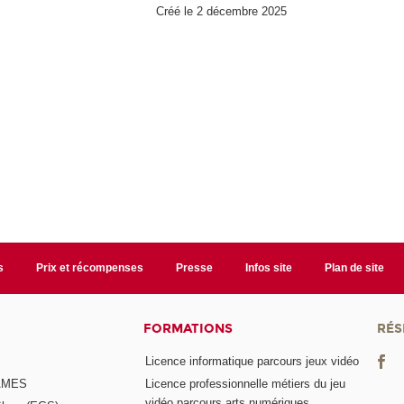
Créé le 2 décembre 2025
s
Prix et récompenses
Presse
Infos site
Plan de site
FORMATIONS
RÉS
Licence informatique parcours jeux vidéo
GAMES
Licence professionnelle métiers du jeu
vidéo parcours arts numériques