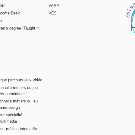
ité
VAPP
elcome Desk
VES
ne
ter's degree (Taught in
ique parcours jeux vidéo
onnelle métiers du jeu
rts numériques
onnelle métiers du jeu
game design
ur spécialité
multimédia
el, médias interactifs