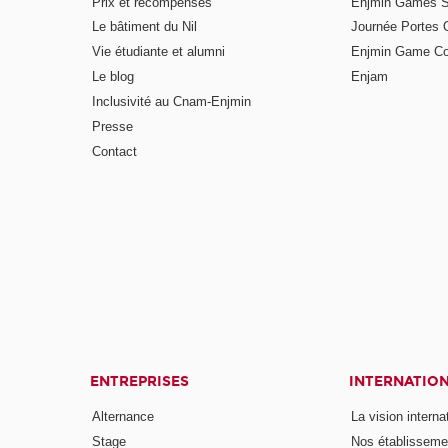
Prix et récompenses
Enjmin Games 
Le bâtiment du Nil
Journée Portes 
Vie étudiante et alumni
Enjmin Game Co
Le blog
Enjam
Inclusivité au Cnam-Enjmin
Presse
Contact
ENTREPRISES
INTERNATIO
Alternance
La vision intern
Stage
Nos établisseme