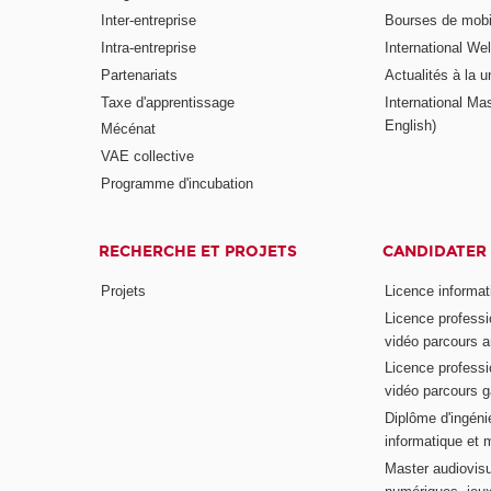
Inter-entreprise
Bourses de mobil
Intra-entreprise
International W
Partenariats
Actualités à la u
Taxe d'apprentissage
International Mas
English)
Mécénat
VAE collective
Programme d'incubation
RECHERCHE ET PROJETS
CANDIDATER
Projets
Licence informat
Licence professi
vidéo parcours a
Licence professi
vidéo parcours 
Diplôme d'ingénie
informatique et 
Master audiovisu