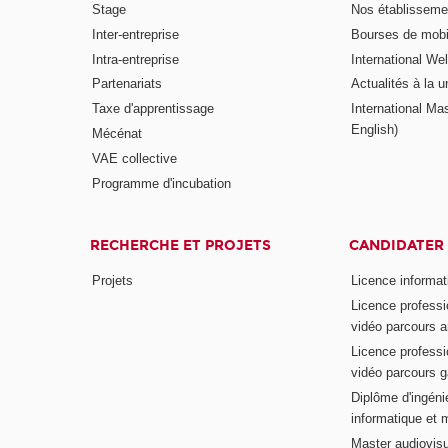
Stage
Nos établisseme
Inter-entreprise
Bourses de mobil
Intra-entreprise
International W
Partenariats
Actualités à la u
Taxe d'apprentissage
International Mas
English)
Mécénat
VAE collective
Programme d'incubation
RECHERCHE ET PROJETS
CANDIDATER
Projets
Licence informat
Licence professi
vidéo parcours a
Licence professi
vidéo parcours 
Diplôme d'ingénie
informatique et 
Master audiovisu