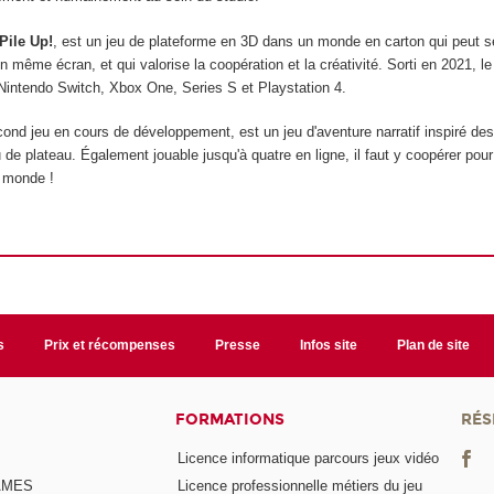
Pile Up!
, est un jeu de plateforme en 3D dans un monde en carton qui peut s
n même écran, et qui valorise la coopération et la créativité. Sorti en 2021, le
Nintendo Switch, Xbox One, Series S et Playstation 4.
cond jeu en cours de développement, est un jeu d'aventure narratif inspiré des
u de plateau. Également jouable jusqu'à quatre en ligne, il faut y coopérer pour
e monde !
s
Prix et récompenses
Presse
Infos site
Plan de site
FORMATIONS
RÉS
Licence informatique parcours jeux vidéo
GAMES
Licence professionnelle métiers du jeu