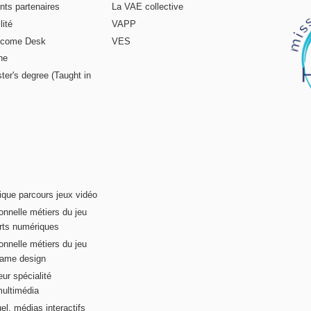
nts partenaires
La VAE collective
ité
VAPP
elcome Desk
VES
ne
ter's degree (Taught in
ique parcours jeux vidéo
onnelle métiers du jeu
rts numériques
onnelle métiers du jeu
game design
ur spécialité
multimédia
el, médias interactifs