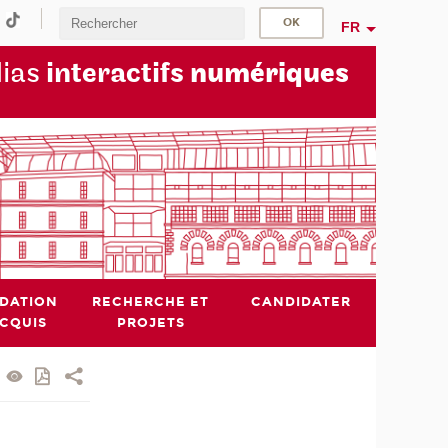
FR
dias
interactifs
numériques
IDATION
RECHERCHE ET
CANDIDATER
ACQUIS
PROJETS