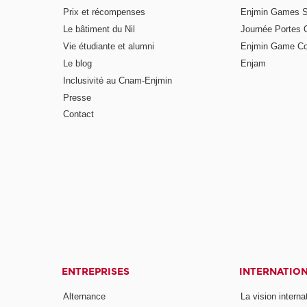
Prix et récompenses
Enjmin Games 
Le bâtiment du Nil
Journée Portes 
Vie étudiante et alumni
Enjmin Game Co
Le blog
Enjam
Inclusivité au Cnam-Enjmin
Presse
Contact
ENTREPRISES
INTERNATIO
Alternance
La vision intern