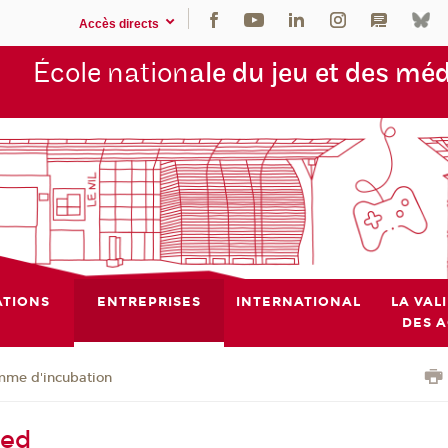
Accès directs
École nation
ale du jeu et des mé
TIONS
ENTREPRISES
INTERNATIONAL
LA VAL
DES 
mme d'incubation
eed