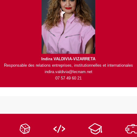
Indira VALDIVIA-VIZARRETA
Respon
sable des relations entreprises, institutionnelles et internationales
indira.valdivia@lecnam.net
07 57 49 60 21