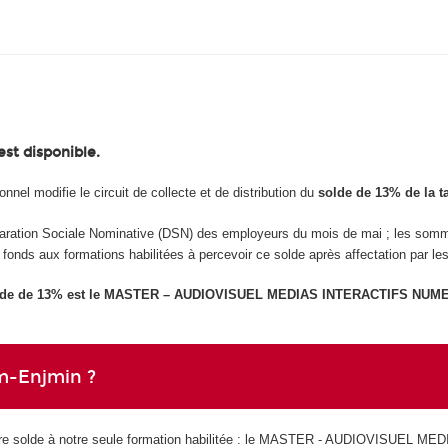
est disponible.
onnel modifie le circuit de collecte et de distribution du
solde de 13% de la t
éclaration Sociale Nominative (DSN) des employeurs du mois de mai ; les so
nds aux formations habilitées à percevoir ce solde après affectation par les e
 solde de 13% est le MASTER – AUDIOVISUEL MEDIAS INTERACTIFS NU
m-Enjmin ?
 votre solde à notre seule formation habilitée : le MASTER - AUDIOVIS