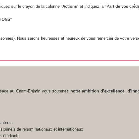
liquez sur le crayon de la colonne "
Actions
" et indiquez la "
Part de vos crédi
TIONS
"
rsonnes). Nous serons heureuses et heureux de vous remercier de votre vers
ntissage au Cnam-Enjmin vous soutenez
notre ambition d’excellence, d’inn
vateurs
essionnels de renom nationaux et internationaux
et étudiants