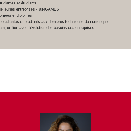
tudiant
e
s et étudiants
n de jeunes entreprises « all4GAMES»
plômé
e
s et diplômés
 étudiant
e
s et étudiants aux dernières techniques du numérique
in, en lien avec l'évolution des besoins des entreprises