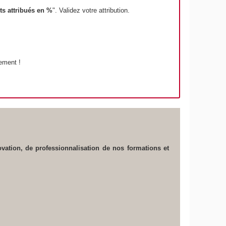
ts attribués en %
". Validez votre attribution.
ement !
ovation, de professionnalisation de nos formations et