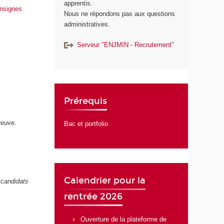
apprentis.
nsignes
Nous ne répondons pas aux questions
administratives.
Serveur "ENJMIN - Recrutement"
Prérequis
reuve.
Bac et portfolio
Calendrier pour la
 candidats
rentrée 2026
Ouverture de la plateforme de