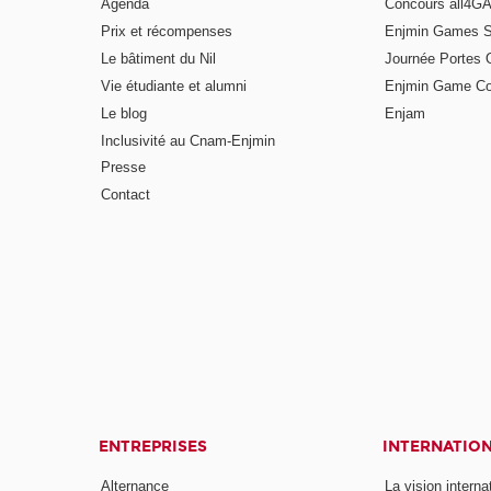
Agenda
Concours all4
Prix et récompenses
Enjmin Games 
Le bâtiment du Nil
Journée Portes 
Vie étudiante et alumni
Enjmin Game Co
Le blog
Enjam
Inclusivité au Cnam-Enjmin
Presse
Contact
ENTREPRISES
INTERNATIO
Alternance
La vision intern