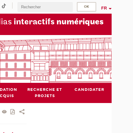
FR
dias
interactifs
numériques
IDATION
RECHERCHE ET
CANDIDATER
ACQUIS
PROJETS