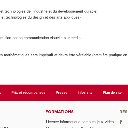
:
t technologies de l’industrie et du développement durable)
t technologies du design et des arts appliqués)
ers d'art option communication visuelle plurimédia
t les mathématiques sera impératif et devra être vérifiable (première pratique e
s
Prix et récompenses
Presse
Infos site
Plan de site
FORMATIONS
RÉS
Licence informatique parcours jeux vidéo