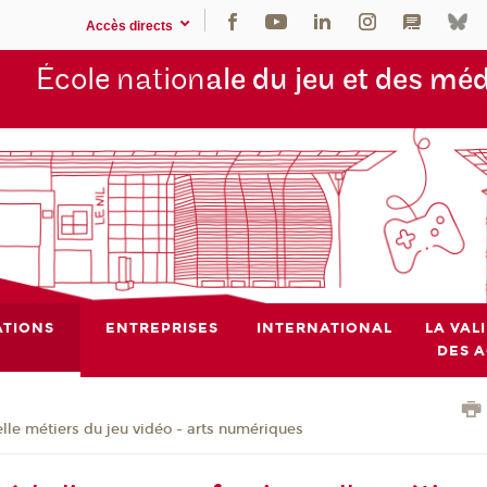
Accès directs
École nation
ale du jeu et des mé
TIONS
ENTREPRISES
INTERNATIONAL
LA VAL
DES 
lle métiers du jeu vidéo - arts numériques