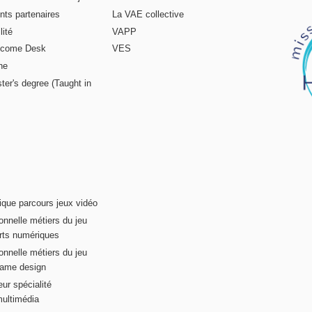
nts partenaires
La VAE collective
ité
VAPP
elcome Desk
VES
ne
ter's degree (Taught in
ique parcours jeux vidéo
onnelle métiers du jeu
rts numériques
onnelle métiers du jeu
game design
ur spécialité
multimédia