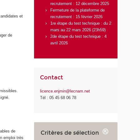
recrutement : 12 décembre 2025
Fermeture de la plateforme de
candidates et
recrutement : 15 février 2026
1re étape du test technique : du 2
mars au 22 mars 2026 (23h59)
uger de
2de étape du test technique : 4
avril 2026
Contact
missibles.
licence.enjmin@lecnam.net
signé.
Tél : 05 45 68 06 78
pables de
Critères de sélection
n emploi très