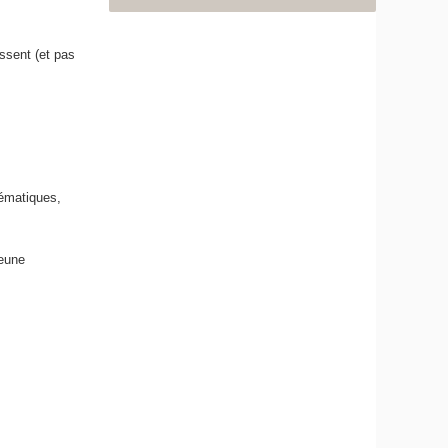
essent (et pas
hématiques,
jeune