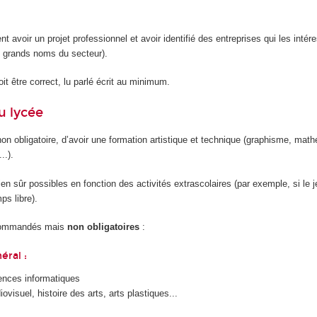
ent avoir un projet professionnel et avoir identifié des entreprises qui les intér
 grands noms du secteur).
it être correct, lu parlé écrit au minimum.
u lycée
 non obligatoire, d’avoir une formation artistique et technique (graphisme, mat
..).
ien sûr possibles en fonction des activités extrascolaires (par exemple, si le 
s libre).
ecommandés mais
non obligatoires
:
éral :
ences informatiques
ovisuel, histoire des arts, arts plastiques...