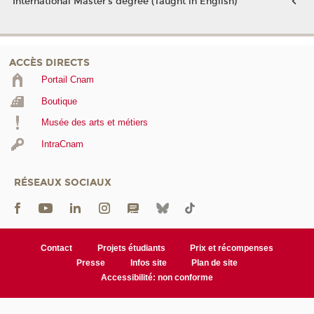
International Master's degree (Taught in English)
ACCÈS DIRECTS
Portail Cnam
Boutique
Musée des arts et métiers
IntraCnam
RÉSEAUX SOCIAUX
Contact
Projets étudiants
Prix et récompenses
Presse
Infos site
Plan de site
Accessibilité: non conforme