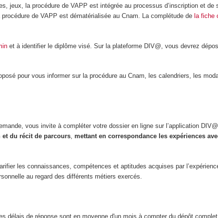
es, jeux, la procédure de VAPP est intégrée au processus d’inscription et de 
 la procédure de VAPP est dématérialisée au Cnam. La complétude de
la fiche
min
et à identifier le diplôme visé. Sur la plateforme DIV@, vous devrez déposer
oposé pour vous informer sur la procédure au Cnam, les calendriers, les moda
demande, vous invite à compléter votre dossier en ligne sur l’application DIV
 et du récit de parcours
,
mettant en correspondance les expériences ave
larifier les connaissances, compétences et aptitudes acquises par l’expérience
ersonnelle au regard des différents métiers exercés.
es délais de réponse sont en moyenne d'un mois à compter du dépôt complet d