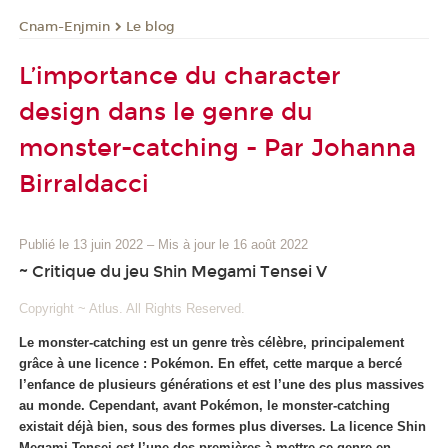
Cnam-Enjmin
Le blog
L’importance du character
design dans le genre du
monster-catching - Par Johanna
Birraldacci
Publié le 13 juin 2022
–
Mis à jour le 16 août 2022
~ Critique du jeu Shin Megami Tensei V
Copyright ~ Atlus. All Rights Reserved.
Le monster-catching est un genre très célèbre, principalement
grâce à une licence : Pokémon.
En effet, cette marque a bercé
l’enfance de plusieurs générations et est l’une des plus massives
au monde. Cependant, avant Pokémon, le monster-catching
existait déjà bien, sous des formes plus diverses. La licence Shin
Megami Tensei est l’une des premières à mettre ce genre en