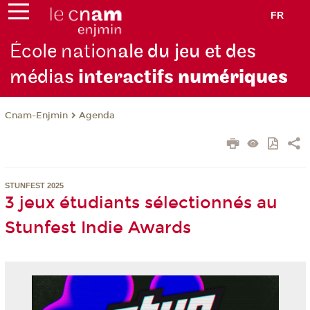
FR
École nation
ale du jeu et des
médias
interactifs
numériques
Cnam-Enjmin
Agenda
STUNFEST 2025
3 jeux étudiants sélectionnés au
Stunfest Indie Awards